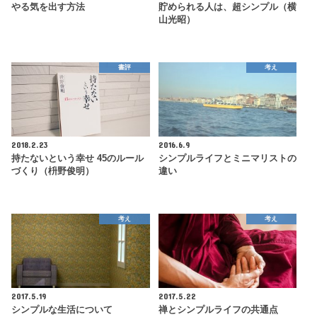
やる気を出す方法
貯められる人は、超シンプル（横
山光昭）
書評
考え
2018.2.23
2016.6.9
持たないという幸せ 45のルール
シンプルライフとミニマリストの
づくり（枡野俊明）
違い
考え
考え
2017.5.19
2017.5.22
シンプルな生活について
禅とシンプルライフの共通点