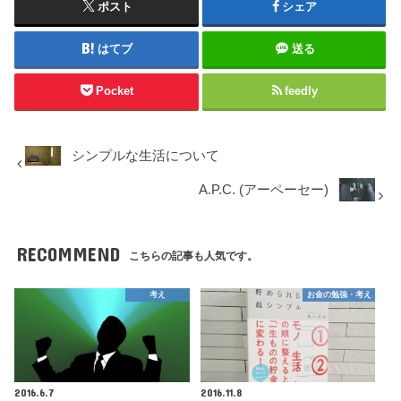
ポスト
シェア
はてブ
送る
Pocket
feedly
シンプルな生活について
A.P.C. (アーペーセー)
RECOMMEND
こちらの記事も人気です。
考え
お金の勉強・考え
2016.6.7
2016.11.8