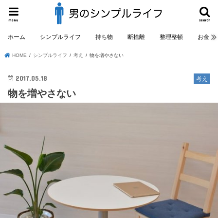
menu
search
ホーム
シンプルライフ
持ち物
断捨離
整理整頓
お金
HOME
シンプルライフ
考え
物を増やさない
2017.05.18
考え
物を増やさない