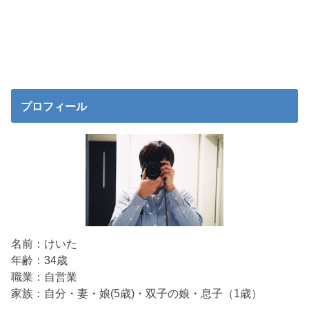
プロフィール
名前：けいた
年齢：34歳
職業：自営業
家族：自分・妻・娘(5歳)・双子の娘・息子（1歳）