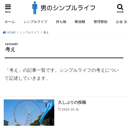
menu
search
ホーム
シンプルライフ
持ち物
断捨離
整理整頓
お金
HOME
シンプルライフ
考え
考え
「考え」の記事一覧です。シンプルライフの考えについ
て記述していきます。
日記
久しぶりの投稿
2022.03.16