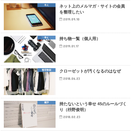
考え
ネット上のメルマガ・サイトの会員
を整理したい
2019.09.10
考え
持ち物一覧（個人用）
2019.01.17
整理整頓
クローゼットが汚くなるのはなぜ
2018.06.23
書評
持たないという幸せ 45のルールづく
り（枡野俊明）
2018.02.23