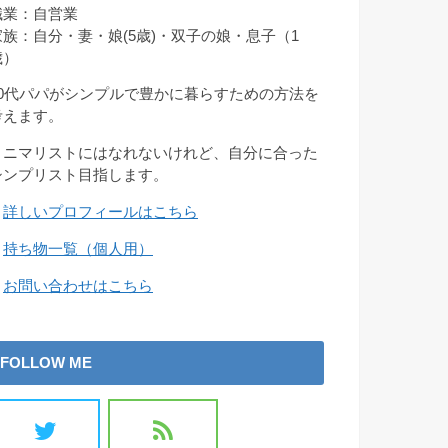
職業：自営業
家族：自分・妻・娘(5歳)・双子の娘・息子（1
歳）
30代パパがシンプルで豊かに暮らすための方法を
考えます。
ミニマリストにはなれないけれど、自分に合った
シンプリスト目指します。
→
詳しいプロフィールはこちら
→
持ち物一覧（個人用）
→
お問い合わせはこちら
FOLLOW ME