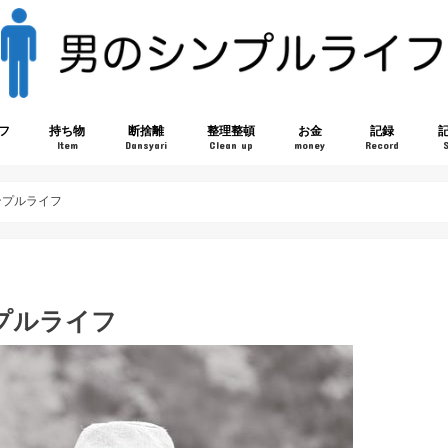
フ
持ち物
断捨離
整理整頓
お金
記録
Item
Dansyari
Clean up
money
Record
ンプルライフ
プルライフ