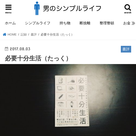
menu
search
ホーム
シンプルライフ
持ち物
断捨離
整理整頓
お金
HOME
記録
書評
必要十分生活（たっく）
2017.08.03
書評
必要十分生活（たっく）