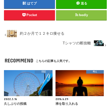
はてブ
送る
Pocket
feedly
約２か月で１２キロ痩せる
Tシャツの断捨離
RECOMMEND
こちらの記事も人気です。
日記
考え
2022.3.16
2016.6.29
久しぶりの投稿
禅を取り入れる