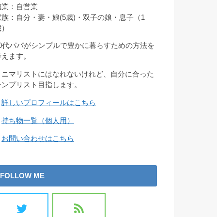
職業：自営業
家族：自分・妻・娘(5歳)・双子の娘・息子（1
歳）
30代パパがシンプルで豊かに暮らすための方法を
考えます。
ミニマリストにはなれないけれど、自分に合った
シンプリスト目指します。
→
詳しいプロフィールはこちら
→
持ち物一覧（個人用）
→
お問い合わせはこちら
FOLLOW ME