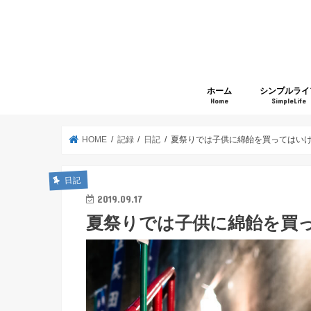
ホーム
シンプルライ
Home
SimpleLife
HOME
記録
日記
夏祭りでは子供に綿飴を買ってはい
日記
2019.09.17
夏祭りでは子供に綿飴を買