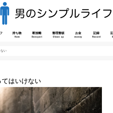
フ
持ち物
断捨離
整理整頓
お金
記録
Item
Dansyari
Clean up
money
Record
けない
ってはいけない