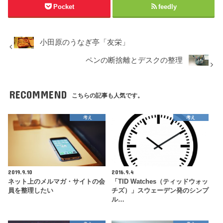
Pocket
feedly
小田原のうなぎ亭「友栄」
ペンの断捨離とデスクの整理
RECOMMEND
こちらの記事も人気です。
考え
考え
2019.9.10
2016.9.4
ネット上のメルマガ・サイトの会
「TID Watches（ティッドウォッ
員を整理したい
チズ）」スウェーデン発のシンプ
ル…