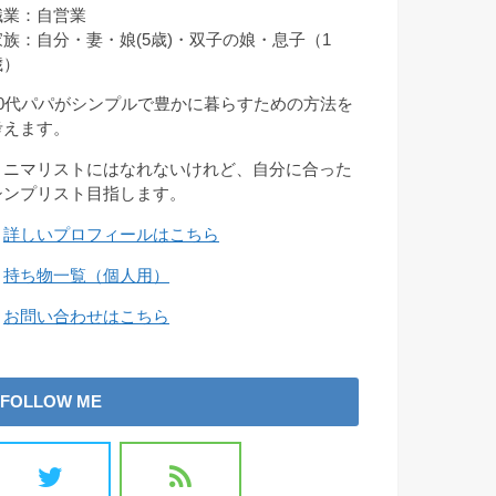
職業：自営業
家族：自分・妻・娘(5歳)・双子の娘・息子（1
歳）
30代パパがシンプルで豊かに暮らすための方法を
考えます。
ミニマリストにはなれないけれど、自分に合った
シンプリスト目指します。
→
詳しいプロフィールはこちら
→
持ち物一覧（個人用）
→
お問い合わせはこちら
FOLLOW ME