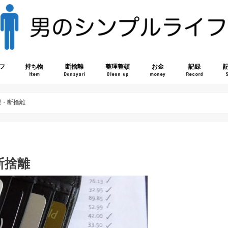
フ
持ち物
断捨離
整理整頓
お金
記録
Item
Dansyari
Clean up
money
Record
理・断捨離
断捨離