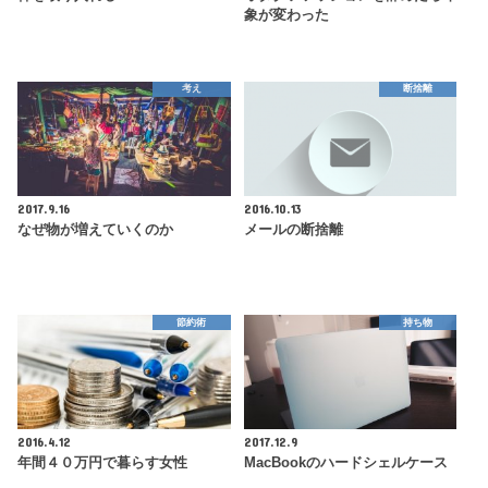
象が変わった
考え
断捨離
2017.9.16
2016.10.13
なぜ物が増えていくのか
メールの断捨離
節約術
持ち物
2016.4.12
2017.12.9
年間４０万円で暮らす女性
MacBookのハードシェルケース