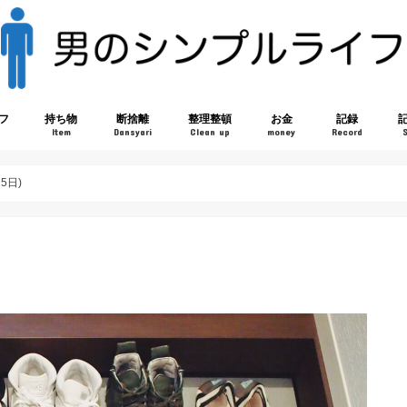
フ
持ち物
断捨離
整理整頓
お金
記録
Item
Dansyari
Clean up
money
Record
5日)