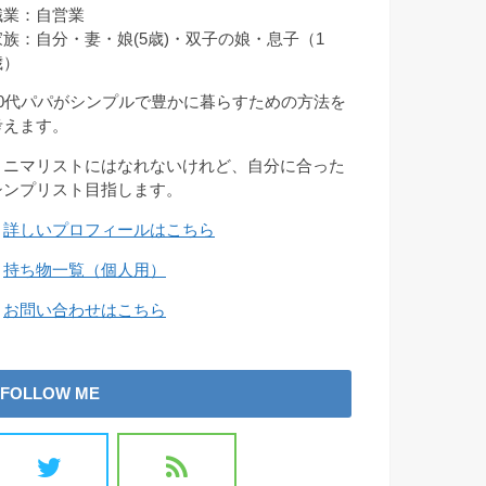
職業：自営業
家族：自分・妻・娘(5歳)・双子の娘・息子（1
歳）
30代パパがシンプルで豊かに暮らすための方法を
考えます。
ミニマリストにはなれないけれど、自分に合った
シンプリスト目指します。
→
詳しいプロフィールはこちら
→
持ち物一覧（個人用）
→
お問い合わせはこちら
FOLLOW ME