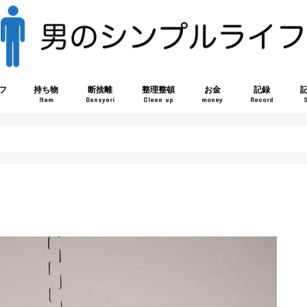
フ
持ち物
断捨離
整理整頓
お金
記録
Item
Dansyari
Clean up
money
Record