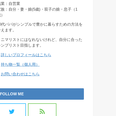
職業：自営業
家族：自分・妻・娘(5歳)・双子の娘・息子（1
歳）
30代パパがシンプルで豊かに暮らすための方法を
考えます。
ミニマリストにはなれないけれど、自分に合った
シンプリスト目指します。
→
詳しいプロフィールはこちら
→
持ち物一覧（個人用）
→
お問い合わせはこちら
FOLLOW ME