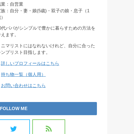
職業：自営業
家族：自分・妻・娘(5歳)・双子の娘・息子（1
歳）
30代パパがシンプルで豊かに暮らすための方法を
考えます。
ミニマリストにはなれないけれど、自分に合った
シンプリスト目指します。
→
詳しいプロフィールはこちら
→
持ち物一覧（個人用）
→
お問い合わせはこちら
FOLLOW ME