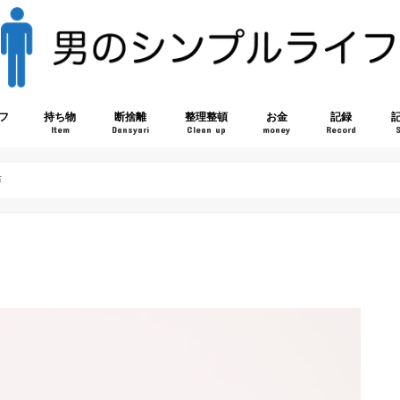
フ
持ち物
断捨離
整理整頓
お金
記録
Item
Dansyari
Clean up
money
Record
布