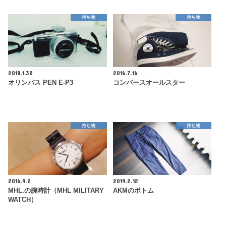
持ち物
持ち物
2018.1.30
2016.7.16
オリンパス PEN E-P3
コンバースオールスター
持ち物
持ち物
2016.9.2
2019.2.12
MHL.の腕時計（MHL MILITARY
AKMのボトム
WATCH）