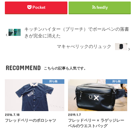
Pocket
feedly
キッチンハイター（ブリーチ）でボールペンの落書
きが完全に消えた
マキャべリックのリュック
RECOMMEND
こちらの記事も人気です。
持ち物
持ち物
2016.7.18
2019.1.7
フレッドペリーのポロシャツ
フレッドペリー × ラゲッジレー
ベルのウエストバッグ